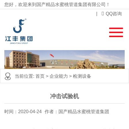
您好，欢迎来到国产精品水蜜桃管道集团有限公司！
|
QQ咨询
当前位置:
首页
>
企业能力
>
检测设备
冲击试验机
时间：2020-04-24
作者：国产精品水蜜桃管道集团